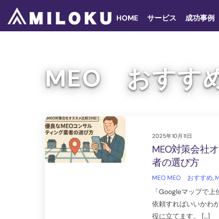
Skip
to
HOME
サービス
成功事例
content
MEO おすす
2025年10月11日
MEO対策会社
者の選び方
MEO
MEO おすすめ
,
「Googleマップ
依頼すればいいかわ
役に立てます。 […]