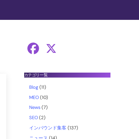
F
X
a
カテゴリ一覧
c
Blog
(11)
e
MEO
(10)
News
(7)
b
SEO
(2)
o
インバウンド集客
(137)
ニュース
(14)