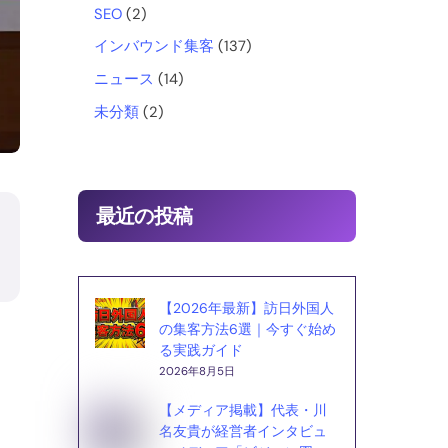
o
SEO
(2)
インバウンド集客
(137)
k
ニュース
(14)
未分類
(2)
最近の投稿
【2026年最新】訪日外国人
の集客方法6選｜今すぐ始め
る実践ガイド
2026年8月5日
【メディア掲載】代表・川
名友貴が経営者インタビュ