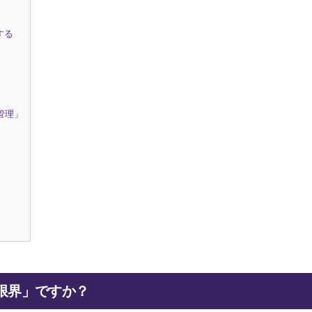
する
管理」
限界」ですか？