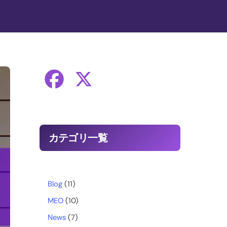
F
X
a
c
カテゴリ一覧
e
b
Blog
(11)
MEO
(10)
o
News
(7)