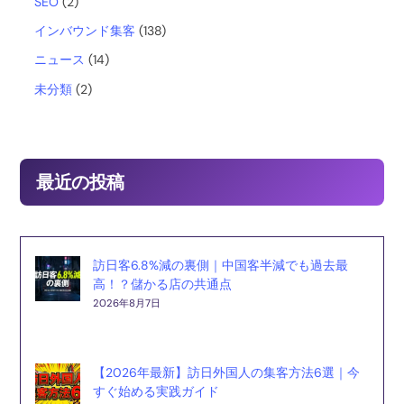
SEO
(2)
インバウンド集客
(138)
k
ニュース
(14)
未分類
(2)
最近の投稿
訪日客6.8%減の裏側｜中国客半減でも過去最
高！？儲かる店の共通点
2026年8月7日
【2026年最新】訪日外国人の集客方法6選｜今
すぐ始める実践ガイド