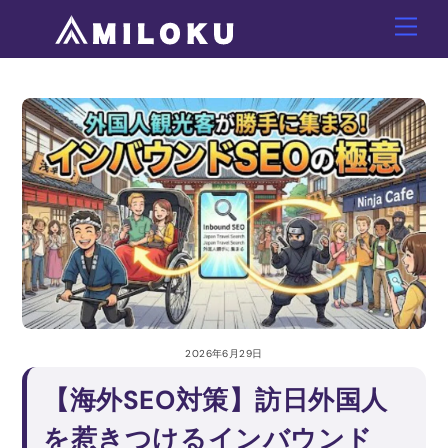
Skip
Men
to
content
2026年6月29日
【海外SEO対策】訪日外国人
を惹きつけるインバウンド