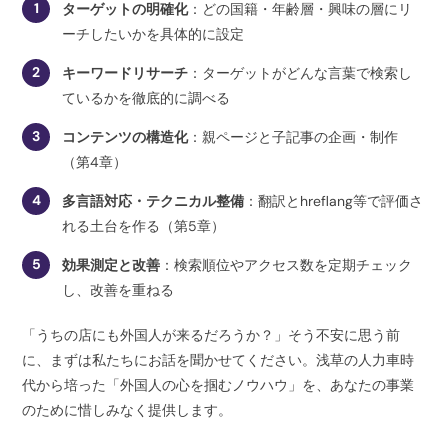
1
ターゲットの明確化
：どの国籍・年齢層・興味の層にリ
ーチしたいかを具体的に設定
2
キーワードリサーチ
：ターゲットがどんな言葉で検索し
ているかを徹底的に調べる
3
コンテンツの構造化
：親ページと子記事の企画・制作
（第4章）
4
多言語対応・テクニカル整備
：翻訳とhreflang等で評価さ
れる土台を作る（第5章）
5
効果測定と改善
：検索順位やアクセス数を定期チェック
し、改善を重ねる
「うちの店にも外国人が来るだろうか？」そう不安に思う前
に、まずは私たちにお話を聞かせてください。浅草の人力車時
代から培った「外国人の心を掴むノウハウ」を、あなたの事業
のために惜しみなく提供します。