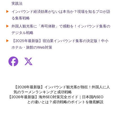
実践法
▶
インバウンド経済効果がないは本当か？現場を知るプロが語
る集客戦略
▶
外国人観光客に「寿司体験」で感動を！インバウンド集客の
デジタル戦略
▶
【2025年最新版】宿泊業インバウンド集客の決定版！中小
ホテル・旅館のWeb対策
F
X
a
【2026年最新版】インバウンド観光客が熱狂！外国人に人
c
気のラーメンランキングと成功戦略
【2026年最新版】海外SEO対策完全ガイド｜日本国内SEO
e
との違いとは？成功戦略のポイントを徹底解説
b