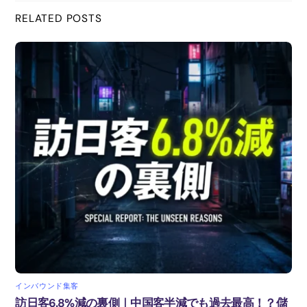
RELATED POSTS
o
o
k
インバウンド集客
訪日客6.8%減の裏側｜中国客半減でも過去最高！？儲