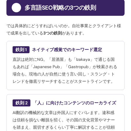
3
多言語SEO戦略の3つの鉄則
では具体的にどうすればいいのか。自社事業とクライアント様
で成果を出している
3つの鉄則
があります。
鉄則 1
ネイティブ感覚でのキーワード選定
直訳は絶対にNG。「居酒屋」も「Izakaya」で通じる国
もあれば「Japanese Pub」「Gastropub」が検索される
場合も。現地の人が自然に使う言い回し・スラング・ト
レンドを徹底リサーチすることがスタートラインです。
鉄則 2
「人」に向けたコンテンツのローカライズ
AI翻訳の機械的な文章は外国人にすぐバレます。違和感
は信頼を損ない離脱を招く。その国の文化背景やマナー
を踏まえ、親切すぎるくらい丁寧に解説することが信頼