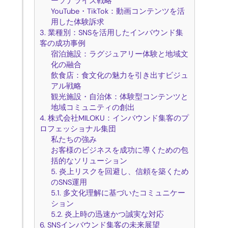
ーソナライズ戦略
YouTube・TikTok：動画コンテンツを活
用した体験訴求
3. 業種別：SNSを活用したインバウンド集
客の成功事例
宿泊施設：ラグジュアリー体験と地域文
化の融合
飲食店：食文化の魅力を引き出すビジュ
アル戦略
観光施設・自治体：体験型コンテンツと
地域コミュニティの創出
4. 株式会社MILOKU：インバウンド集客のプ
ロフェッショナル集団
私たちの強み
お客様のビジネスを成功に導くための包
括的なソリューション
5. 炎上リスクを回避し、信頼を築くため
のSNS運用
5.1. 多文化理解に基づいたコミュニケー
ション
5.2. 炎上時の迅速かつ誠実な対応
6. SNSインバウンド集客の未来展望