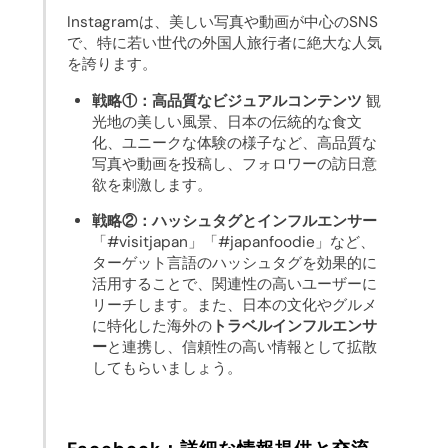
Instagramは、美しい写真や動画が中心のSNS
で、特に若い世代の外国人旅行者に絶大な人気
を誇ります。
戦略①：高品質なビジュアルコンテンツ
観
光地の美しい風景、日本の伝統的な食文
化、ユニークな体験の様子など、高品質な
写真や動画を投稿し、フォロワーの訪日意
欲を刺激します。
戦略②：ハッシュタグとインフルエンサー
「#visitjapan」「#japanfoodie」など、
ターゲット言語のハッシュタグを効果的に
活用することで、関連性の高いユーザーに
リーチします。また、日本の文化やグルメ
に特化した海外の
トラベルインフルエンサ
ー
と連携し、信頼性の高い情報として拡散
してもらいましょう。