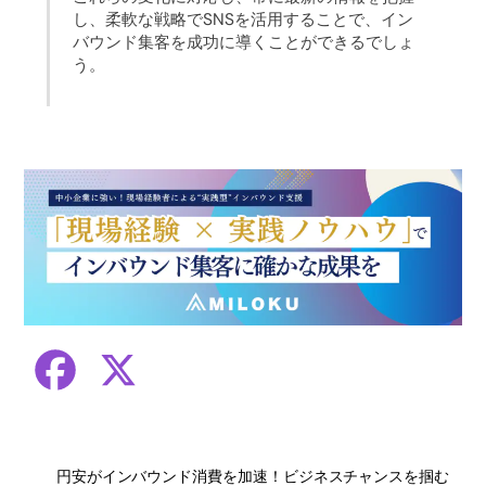
し、柔軟な戦略でSNSを活用することで、イン
バウンド集客を成功に導くことができるでしょ
う。
F
X
a
円安がインバウンド消費を加速！ビジネスチャンスを掴む
c