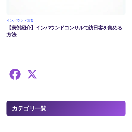
インバウンド集客
【実例紹介】インバウンドコンサルで訪日客を集める
方法
F
X
a
c
カテゴリ一覧
e