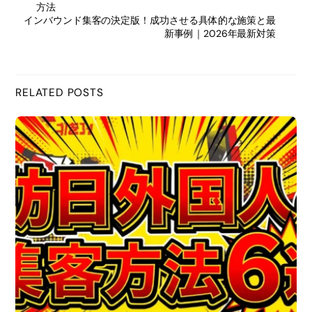
方法
インバウンド集客の決定版！成功させる具体的な施策と最
e
新事例｜2026年最新対策
b
RELATED POSTS
o
o
k