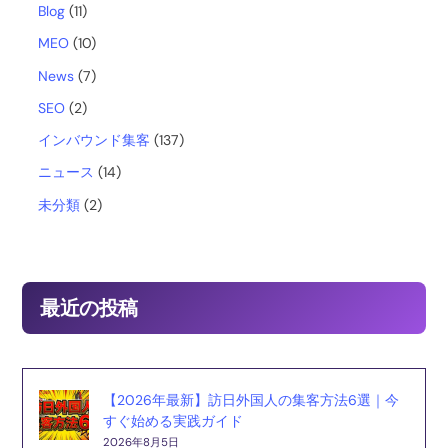
b
Blog
(11)
MEO
(10)
o
News
(7)
o
SEO
(2)
インバウンド集客
(137)
k
ニュース
(14)
未分類
(2)
最近の投稿
【2026年最新】訪日外国人の集客方法6選｜今
すぐ始める実践ガイド
2026年8月5日