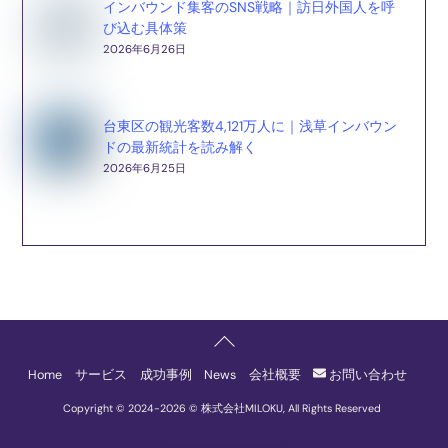
インバウンド集客のSNS戦略｜訪日外国人を呼
び込む具体策
2026年6月26日
台東区の観光客数4,121万人に｜浅草インバウン
ドの最新統計を読み解く
2026年6月25日
Back
To
Home
サービス
成功事例
News
会社概要
お問い合わせ
Top
Copyright © 2024-
2026 © 株式会社MILOKU, All Rights Reserved