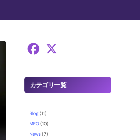
F
X
a
c
カテゴリ一覧
e
b
Blog
(11)
MEO
(10)
o
News
(7)