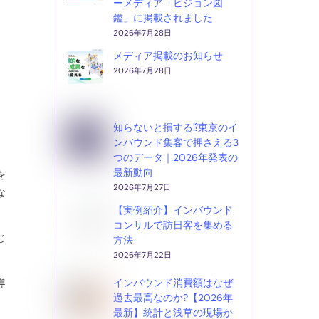
ーメディア「ビジョン図
鑑」に掲載されました
2026年7月28日
メディア掲載のお知らせ
2026年7月28日
知らないと損する⁉東京のイ
ンバウンド集客で押さえる3
つのデータ｜2026年発表の
最新動向
を
2026年7月27日
な
【実例紹介】インバウンド
コンサルで訪日客を集める
じ
方法
。
2026年7月22日
インバウンド消費額はなぜ
導
過去最高なのか?【2026年
最新】統計と浅草の現場か