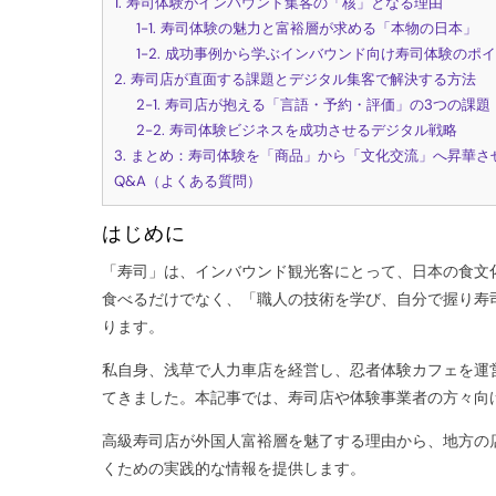
1. 寿司体験がインバウンド集客の「核」となる理由
1-1. 寿司体験の魅力と富裕層が求める「本物の日本」
1-2. 成功事例から学ぶインバウンド向け寿司体験のポ
2. 寿司店が直面する課題とデジタル集客で解決する方法
2-1. 寿司店が抱える「言語・予約・評価」の3つの課題
2-2. 寿司体験ビジネスを成功させるデジタル戦略
3. まとめ：寿司体験を「商品」から「文化交流」へ昇華さ
Q&A（よくある質問）
はじめに
「寿司」は、インバウンド観光客にとって、日本の食文
食べるだけでなく、「職人の技術を学び、自分で握り寿
ります。
私自身、浅草で人力車店を経営し、忍者体験カフェを運
てきました。本記事では、寿司店や体験事業者の方々向
高級寿司店が外国人富裕層を魅了する理由から、地方の
くための実践的な情報を提供します。