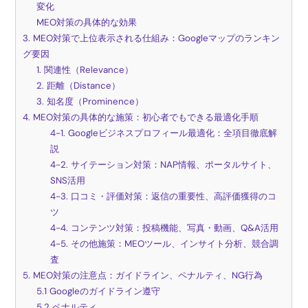
変化
MEO対策の具体的な効果
3. MEO対策で上位表示される仕組み：Googleマップのランキン
グ要因
1. 関連性（Relevance）
2. 距離（Distance）
3. 知名度（Prominence）
4. MEO対策の具体的な施策：初心者でもできる最適化手順
4-1. Googleビジネスプロフィール最適化：全項目徹底解
説
4-2. サイテーション対策：NAP情報、ポータルサイト、
SNS活用
4-3. 口コミ・評価対策：返信の重要性、高評価獲得のコ
ツ
4-4. コンテンツ対策：投稿機能、写真・動画、Q&A活用
4-5. その他施策：MEOツール、インサイト分析、競合調
査
5. MEO対策の注意点：ガイドライン、ペナルティ、NG行為
5.1 Googleのガイドライン遵守
5.2 ペナルティ