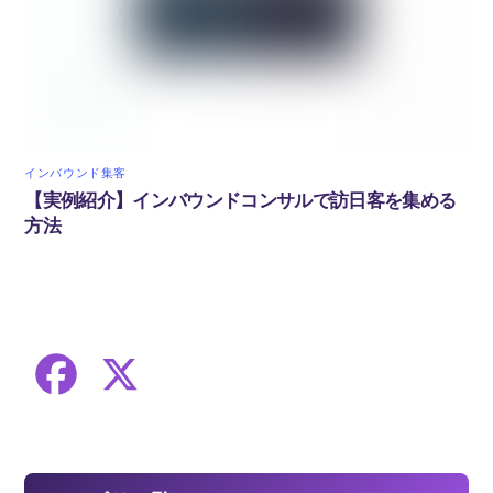
インバウンド集客
【実例紹介】インバウンドコンサルで訪日客を集める
方法
F
X
a
c