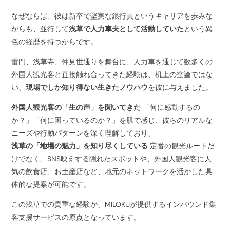
なぜならば、彼は新卒で堅実な銀行員というキャリアを歩みな
がらも、並行して
浅草で人力車夫として活動していた
という異
色の経歴を持つからです。
雷門、浅草寺、仲見世通りを舞台に、人力車を通じて数多くの
外国人観光客と直接触れ合ってきた経験は、机上の空論ではな
い、
現場でしか知り得ない生きたノウハウ
を彼に与えました。
外国人観光客の「生の声」を聞いてきた
「何に感動するの
か？」「何に困っているのか？」を肌で感じ、彼らのリアルな
ニーズや行動パターンを深く理解しており、
浅草の「地場の魅力」を知り尽くしている
定番の観光ルートだ
けでなく、SNS映えする隠れたスポットや、外国人観光客に人
気の飲食店、お土産店など、地元のネットワークを活かした具
体的な提案が可能です。
この浅草での貴重な経験が、MILOKUが提供するインバウンド集
客支援サービスの原点となっています。