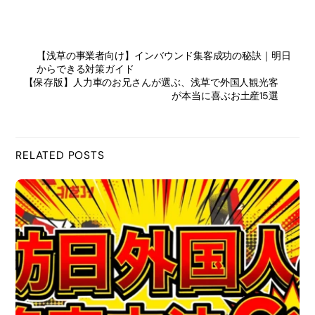
a
【浅草の事業者向け】インバウンド集客成功の秘訣｜明日
c
からできる対策ガイド
【保存版】人力車のお兄さんが選ぶ、浅草で外国人観光客
e
が本当に喜ぶお土産15選
b
RELATED POSTS
o
o
k