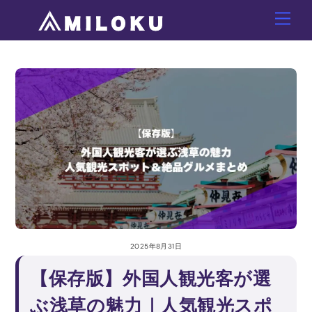
Skip
Men
to
content
2025年8月31日
【保存版】外国人観光客が選
ぶ浅草の魅力｜人気観光スポ