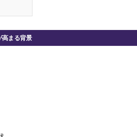
が高まる背景
状