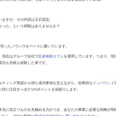
いますが、その内容は玉石混交。
かった」という経験はありませんか？
場で培ったノウハウをベースに書いています。
、現在はグループ会社で
忍者体験カフェ
を運用しています。つまり、現
成功も失敗も経験した者です。
ルティング実績から得た成功事例を交えながら、効果的な
インバウンド
に特に注目すべき3つのポイントを深掘りします。
本当に役立つものを見極める力がつき、あなたの事業に必要な戦略が明
じたら、ぜひお気軽に
株式会社MILOKUへ問い合わせ
ください。