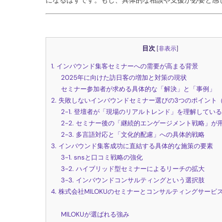
目次
[
非表示
]
1. インバウンド集客セミナーへの需要が高まる背景
2025年に向けた訪日客の増加と対策の現状
セミナー参加者が求める具体的な「解決」と「事例」
2. 失敗しないインバウンドセミナー選びの3つのポイント
2-1. 登壇者が「現場のリアルトレンド」を理解してい
2-2. セミナー後の「継続的エンゲージメント戦略」が
2-3. 多言語対応と「文化的配慮」への具体的戦略
3. インバウンド集客成功に直結する具体的な施策の要素
3-1. snsと口コミ戦略の強化
3-2. ハイブリッド型セミナーによるリーチの拡大
3-3. インバウンドコンサルティングという選択肢
4. 株式会社MILOKUのセミナーとコンサルティングサービ
MILOKUが選ばれる強み