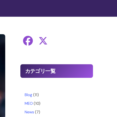
F
X
a
c
カテゴリ一覧
e
b
Blog
(11)
MEO
(10)
o
News
(7)