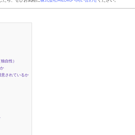
（独自性）
るか
用意されているか
ス