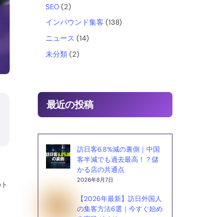
o
SEO
(2)
インバウンド集客
(138)
k
ニュース
(14)
未分類
(2)
最近の投稿
訪日客6.8%減の裏側｜中国
客半減でも過去最高！？儲
かる店の共通点
2026年8月7日
のト
【2026年最新】訪日外国人
の集客方法6選｜今すぐ始め