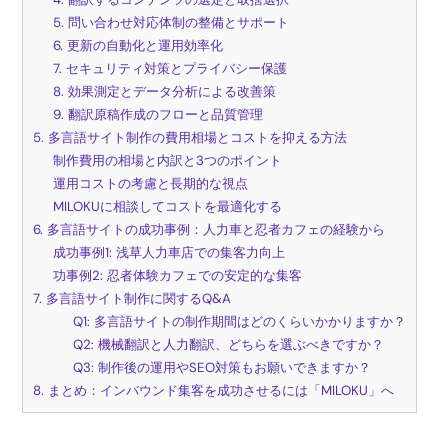
5. 問い合わせ対応体制の整備とサポート
6. 更新の自動化と運用効率化
7. セキュリティ対策とプライバシー保護
8. 効果測定とデータ分析による改善策
9. 翻訳原稿作成のフローと品質管理
5. 多言語サイト制作の費用相場とコストを抑える方法
制作費用の相場と内訳と3つのポイント
運用コストの考慮と長期的な視点
MILOKUに相談してコストを最適化する
6. 多言語サイトの成功事例：人力車と忍者カフェの経験から
成功事例1: 浅草人力車店での集客力向上
功事例2: 忍者体験カフェでの安定的な集客
7. 多言語サイト制作に関するQ&A
Q1: 多言語サイトの制作期間はどのくらいかかりますか？
Q2: 機械翻訳と人力翻訳、どちらを選ぶべきですか？
Q3: 制作後の運用やSEO対策もお願いできますか？
8. まとめ：インバウンド集客を成功させるには「MILOKU」へ