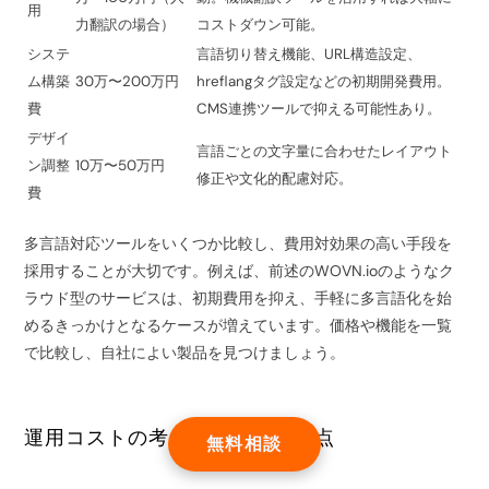
用
力翻訳の場合）
コストダウン可能。
システ
言語切り替え機能、URL構造設定、
ム構築
30万〜200万円
hreflangタグ設定などの初期開発費用。
費
CMS連携ツールで抑える可能性あり。
デザイ
言語ごとの文字量に合わせたレイアウト
ン調整
10万〜50万円
修正や文化的配慮対応。
費
多言語対応ツールをいくつか比較し、費用対効果の高い手段を
採用することが大切です。例えば、前述のWOVN.ioのようなク
ラウド型のサービスは、初期費用を抑え、手軽に多言語化を始
めるきっかけとなるケースが増えています。価格や機能を一覧
で比較し、自社によい製品を見つけましょう。
運用コストの考慮と長期的な視点
無料相談