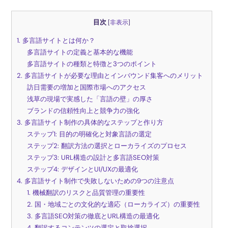
目次
[
非表示
]
1. 多言語サイトとは何か？
多言語サイトの定義と基本的な機能
多言語サイトの種類と特徴と3つのポイント
2. 多言語サイトが必要な理由とインバウンド集客へのメリット
訪日需要の増加と国際市場へのアクセス
浅草の現場で実感した「言語の壁」の厚さ
ブランドの信頼性向上と競争力の強化
3. 多言語サイト制作の具体的なステップと作り方
ステップ1: 目的の明確化と対象言語の選定
ステップ2: 翻訳方法の選択とローカライズのプロセス
ステップ3: URL構造の設計と多言語SEO対策
ステップ4: デザインとUI/UXの最適化
4. 多言語サイト制作で失敗しないための9つの注意点
1. 機械翻訳のリスクと品質管理の重要性
2. 国・地域ごとの文化的な適応（ローカライズ）の重要性
3. 多言語SEO対策の徹底とURL構造の最適化
4. 翻訳するコンテンツの選定と取捨選択