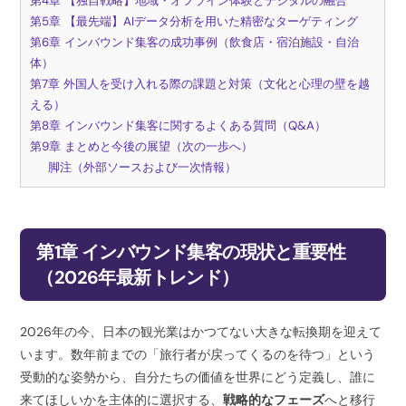
第4章 【独自戦略】地域・オフライン体験とデジタルの融合
第5章 【最先端】AIデータ分析を用いた精密なターゲティング
第6章 インバウンド集客の成功事例（飲食店・宿泊施設・自治
体）
第7章 外国人を受け入れる際の課題と対策（文化と心理の壁を越
える）
第8章 インバウンド集客に関するよくある質問（Q&A）
第9章 まとめと今後の展望（次の一歩へ）
脚注（外部ソースおよび一次情報）
第1章 インバウンド集客の現状と重要性
（2026年最新トレンド）
2026年の今、日本の観光業はかつてない大きな転換期を迎えて
います。数年前までの「旅行者が戻ってくるのを待つ」という
受動的な姿勢から、自分たちの価値を世界にどう定義し、誰に
来てほしいかを主体的に選択する、
戦略的なフェーズ
へと移行