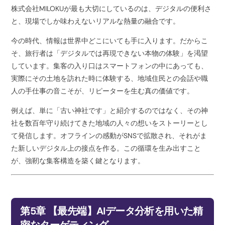
株式会社MILOKUが最も大切にしているのは、デジタルの便利さ
と、現場でしか味わえないリアルな熱量の融合です。
今の時代、情報は世界中どこにいても手に入ります。だからこ
そ、旅行者は「デジタルでは再現できない本物の体験」を渇望
しています。集客の入り口はスマートフォンの中にあっても、
実際にその土地を訪れた時に体験する、地域住民との会話や職
人の手仕事の音こそが、リピーターを生む真の価値です。
例えば、単に「古い神社です」と紹介するのではなく、その神
社を数百年守り続けてきた地域の人々の想いをストーリーとし
て発信します。オフラインの感動がSNSで拡散され、それがま
た新しいデジタル上の接点を作る。この循環を生み出すこと
が、強靭な集客構造を築く鍵となります。
第5章 【最先端】AIデータ分析を用いた精
密なターゲティング