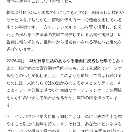
時間を費やすことになりかねません。
株式会社MILOKUが現場で目にしてきたのは、素晴らしい技術や
サービスを持ちながら、情報の伝え方一つで機会を逃している
多くの事例です。一方で、デジタルツールを賢く活用し、自分
たちの強みを世界基準の文脈で発信している店舗や施設は、広
告費に頼らずとも、世界中から指名買いされる存在へと進化を
遂げています。
2026年は、
AIが日常生活のあらゆる場面に浸透した年
でもあり
ます。旅行者の検索行動や予約方法も、より直感的でパーソナ
ルなものへと変化しました。このような環境下で選ばれ続ける
ためには、人間ならではの温かみのあるホスピタリティと、AI
によるデータ分析に基づいた精緻なマーケティング、この両輪
をいかに高い次元で融合させるかが、成功の鍵を握っていま
す。
今、インバウンド集客に取り組むことは、単に目先の売上を増
やすこと以上の意味を持ちます。それは、あなたのビジネスを
グローバルな視点で見つめ直し、10年、20年先も愛され続ける