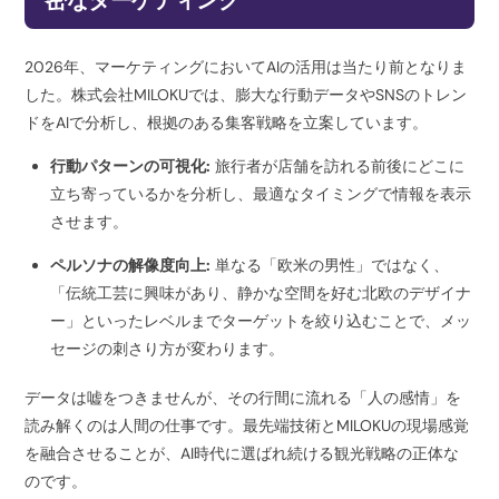
2026年、マーケティングにおいてAIの活用は当たり前となりま
した。株式会社MILOKUでは、膨大な行動データやSNSのトレン
ドをAIで分析し、根拠のある集客戦略を立案しています。
行動パターンの可視化:
旅行者が店舗を訪れる前後にどこに
立ち寄っているかを分析し、最適なタイミングで情報を表示
させます。
ペルソナの解像度向上:
単なる「欧米の男性」ではなく、
「伝統工芸に興味があり、静かな空間を好む北欧のデザイナ
ー」といったレベルまでターゲットを絞り込むことで、メッ
セージの刺さり方が変わります。
データは嘘をつきませんが、その行間に流れる「人の感情」を
読み解くのは人間の仕事です。最先端技術とMILOKUの現場感覚
を融合させることが、AI時代に選ばれ続ける観光戦略の正体な
のです。