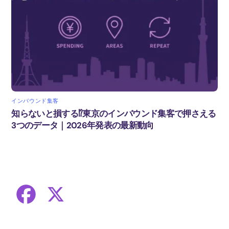
インバウンド集客
知らないと損する⁉東京のインバウンド集客で押さえる
3つのデータ｜2026年発表の最新動向
F
X
a