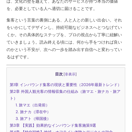
は、文化の壁を越えて、あなたのサービスが持つ本当の価値
を、必要としている人へ適切に届けることです。
集客という言葉の裏側にある、人と人との新しい出会い。それ
をいかにしてデザインし、持続可能なビジネスへとつなげてい
くか。その具体的なステップを、プロの視点から丁寧に紐解い
ていきましょう。読み終える頃には、何から手をつければ良い
のかという不安が、次への一歩を踏み出す自信へと変わってい
るはずです。
目次
[
非表示
]
第1章 インバウンド集客の現状と重要性（2026年最新トレンド）
第2章 外国人観光客の情報収集の仕組み（旅マエ・旅ナカ・旅ア
ト）
1. 旅マエ（出発前）
2. 旅ナカ（滞在中）
3. 旅アト（帰国後）
第3章 【実践】効果的なインバウンド集客施策9選