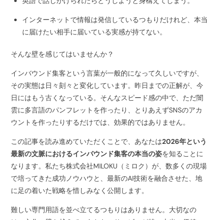
英語で話しかけられたらどうしようと身構えてしまう。
インターネットで情報は発信しているつもりだけれど、本当
に届けたい相手に届いている実感が持てない。
そんな壁を感じてはいませんか？
インバウンド集客という言葉が一般的になって久しいですが、
その実態は日々刻々と変化しています。昨日までの正解が、今
日にはもう古くなっている。そんなスピード感の中で、ただ闇
雲に多言語のパンフレットを作ったり、とりあえずSNSのアカ
ウントを作ったりするだけでは、効果的ではありません。
この記事を読み進めていただくことで、あなたは
2026年という
最新の文脈におけるインバウンド集客の本当の姿
を知ることに
なります。私たち株式会社MILOKU（ミロク）が、数多くの現場
で培ってきた成功ノウハウと、最新のAI技術を融合させた、地
に足の着いた戦略を惜しみなく公開します。
難しい専門用語を並べ立てるつもりはありません。大切なの