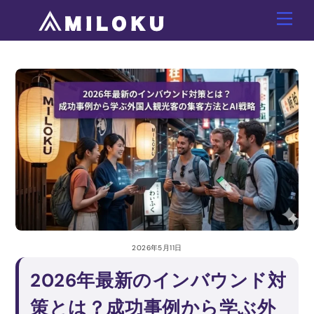
Skip
Men
to
content
2026年5月11日
2026年最新のインバウンド対
策とは？成功事例から学ぶ外