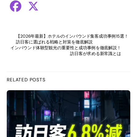
F
X
a
【2026年最新】ホテルのインバウンド集客成功事例15選！
c
訪日客に選ばれる戦略と対策を徹底解説
インバウンド体験型観光の重要性と成功事例を徹底解説！
e
訪日客が求める新常識とは
b
RELATED POSTS
o
o
k