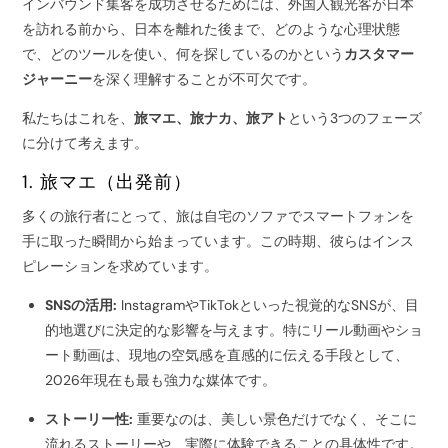
インバウンド集客を成功させるためには、外国人観光客が日本
を訪れる前から、日本を離れた後まで、どのような心理状態
で、どのツールを使い、何を探しているのかという
カスタマー
ジャーニー
を深く理解することが不可欠です。
私たちはこれを、
旅マエ、旅ナカ、旅アト
という3つのフェーズ
に分けて考えます。
1. 旅マエ（出発前）
多くの旅行者にとって、旅は自宅のソファでスマートフォンを
手に取った瞬間から始まっています。この時期、彼らはインス
ピレーションを求めています。
SNSの活用:
InstagramやTikTokといった視覚的なSNSが、目
的地選びに決定的な影響を与えます。特にリール動画やショ
ート動画は、現地の空気感を直感的に伝える手段として、
2026年現在も最も強力な媒体です。
ストーリー性:
重要なのは、美しい景色だけでなく、そこに
流れるストーリーや、実際に体験できることの具体性です。