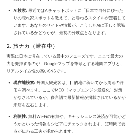
AI検索:
最近ではAIチャットボットに「日本で自分にぴった
りの隠れ家スポットを教えて」と尋ねるスタイルが定着して
います。あなたのサイトや情報が、こうしたAIに正しく認識
されているかどうかが、最初の分岐点となります。
2. 旅ナカ（滞在中）
実際に日本に滞在している最中のフェーズです。ここで最大の
力を発揮するのが、Googleマップを筆頭とする地図アプリと、
リアルタイム性の高いSNSです。
現在地検索:
外国人観光客は、目的地に着いてから周辺の評
価を調べます。ここでMEO（マップエンジン最適化）対策
がなされているか、多言語で最新情報が掲載されているかが
来店を左右します。
利便性:
無料Wi-Fiの有無や、キャッシュレス決済が可能かど
うかといった情報もシビアにチェックされます。短時間で要
点が伝わる工夫が求められます。