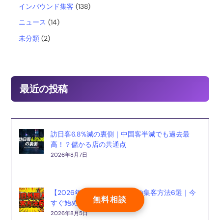
インバウンド集客
(138)
k
ニュース
(14)
未分類
(2)
最近の投稿
訪日客6.8%減の裏側｜中国客半減でも過去最
高！？儲かる店の共通点
2026年8月7日
【2026年最新】訪日外国人の集客方法6選｜今
無料相談
すぐ始める実践ガイド
2026年8月5日