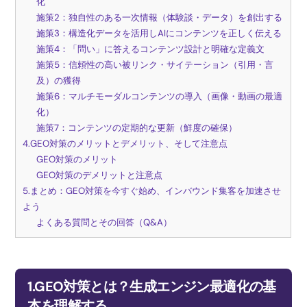
化
施策2：独自性のある一次情報（体験談・データ）を創出する
施策3：構造化データを活用しAIにコンテンツを正しく伝える
施策4：「問い」に答えるコンテンツ設計と明確な定義文
施策5：信頼性の高い被リンク・サイテーション（引用・言
及）の獲得
施策6：マルチモーダルコンテンツの導入（画像・動画の最適
化）
施策7：コンテンツの定期的な更新（鮮度の確保）
4.GEO対策のメリットとデメリット、そして注意点
GEO対策のメリット
GEO対策のデメリットと注意点
5.まとめ：GEO対策を今すぐ始め、インバウンド集客を加速させ
よう
よくある質問とその回答（Q&A）
1.GEO対策とは？生成エンジン最適化の基
本を理解する