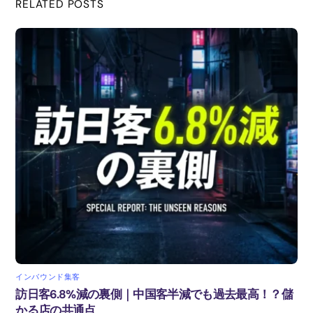
RELATED POSTS
o
o
k
インバウンド集客
訪日客6.8%減の裏側｜中国客半減でも過去最高！？儲
かる店の共通点