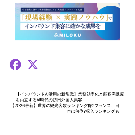
F
X
a
【インバウンドAI活用の新常識】業務効率化と顧客満足度
c
を両立するAI時代の訪日外国人集客
【2026最新】世界の観光客数ランキング|1位フランス、日
e
本は何位?収入ランキングも
b