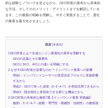
的な経験とノウハウを交えながら、GEO対策の基本から具体的
な方法、そしてそのメリット・デメリットまでを解説していき
ます。この最新の戦略を理解し、今すぐ実践することで、貴社
の集客を最大化させましょう。
目次
[
非表示
]
1.GEO対策とは？生成エンジン最適化の基本を理解する
GEOの定義とその重要性
GEOとSEO、AIOとの違いを明確にする
2.なぜ今GEO対策が必要なのか？インバウンド集客への影響
理由1：インバウンドユーザーの意思決定プロセスに直接影響
するから
理由2：SEOで培った資産（E-E-A-T）を有効活用できるから
理由3：競合他社と差別化できる新たな機会だから
3.GEO対策の具体的な施策7選【インバウンド集客 実践編】
施策1：E-E-A-T（経験・専門性・権威性・信頼性）の徹底強