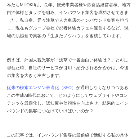
私たちMILOKUは、長年、観光事業者様や飲食店経営者様、地方
自治体様とタッグを組み、インバウンド集客を成功させてきま
した。私自身、元々浅草で人力車店のインバウンド集客を担当
し、現在もグループ会社で忍者体験カフェを運営するなど、現
場の肌感覚で集客の「生きたノウハウ」を蓄積しています。
例えば、外国人観光客が「浅草で一番面白い体験は？」とAIに
尋ねた時、自社のサービスが引用・紹介されるか否かは、今後
の集客を大きく左右します。
従来の検索エンジン最適化（SEO）
が通用しなくなりつつある
この生成AI時代において、どのようにしてウェブサイトやコン
テンツを最適化し、認知度や信頼性を向上させ、結果的にイン
バウンドの集客につなげていけばいいのか？
この記事では、インバウンド集客の最前線で活動する私の具体