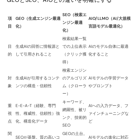
GEOとSEO、AIOとの違いを明確にする
SEO（検索エ
項
GEO（生成エンジン最適
AIO/LLMO（AI/大規模
ンジン最適
目
化）
言語モデル最適化）
化）
検索結果一覧
目
生成AIの回答に情報源と
での上位表示
AIのモデル自体に最適
的
して引用されること
（クリック獲
化すること
得）
検索エンジン
対
生成AIが引用するコンテ
のアルゴリズ
AIモデルの学習データ
象
ンツの構造・信頼性
ム（クローラ
やプロンプト
ー）
キーワード、
重
E-E-A-T（経験、専門
AIへの入力データ、フ
網羅性、被リ
視
性、権威性、信頼性）強
ァインチューニングな
ンク、技術的
点
化、構造化データ
ど
SEO
関
GEOの土台。
SEOが基盤。質の高いコ
AIモデルの進化に対応