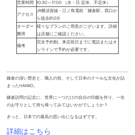
営業時間
10:30～17:00 （水・日 定休、不定休）
JR横須賀線・江ノ島電鉄「鎌倉駅」西口か
アクセス
ら徒歩約2分
オーダー
様々なプランのご用意がございます。詳細
費用
は店舗にご確認ください。
完全予約制。来店前日までに電話またはオ
備考
ンラインで予約が必要です。
鎌倉の深い歴史と、職人の技、そして日本のクールな文化が詰
まったHANKO。
鎌倉訪問の記念に、世界に一つだけの自分の印鑑を作り、一生
のお守りとして持ち帰ってみてはいかがでしょうか？
きっと、日本での最高の思い出になるはずです。
詳細はこちら