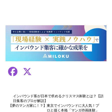
F
X
a
インバウンド客が日本で求めるクリスマス体験とは？【訪
c
日集客のプロが解説】
【夢のマンガ家に！？】東京でインバウンドに大人気！プ
e
ロと描く本格「マンガ作画体験」