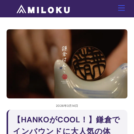
Skip
Men
to
content
2026年3月14日
【HANKOがCOOL！】鎌倉で
インバウンドに大人気の体