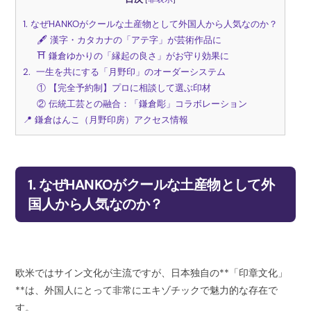
1. なぜHANKOがクールな土産物として外国人から人気なのか？
🖋️ 漢字・カタカナの「アテ字」が芸術作品に
⛩️ 鎌倉ゆかりの「縁起の良さ」がお守り効果に
2. 一生を共にする「月野印」のオーダーシステム
① 【完全予約制】プロに相談して選ぶ印材
② 伝統工芸との融合：「鎌倉彫」コラボレーション
📍 鎌倉はんこ（月野印房）アクセス情報
1. なぜHANKOがクールな土産物として外
国人から人気なのか？
欧米ではサイン文化が主流ですが、日本独自の**「印章文化」
**は、外国人にとって非常にエキゾチックで魅力的な存在で
す。