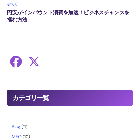
NEWS
円安がインバウンド消費を加速！ビジネスチャンスを
掴む方法
F
X
a
c
カテゴリ一覧
e
b
Blog
(11)
MEO
(10)
o