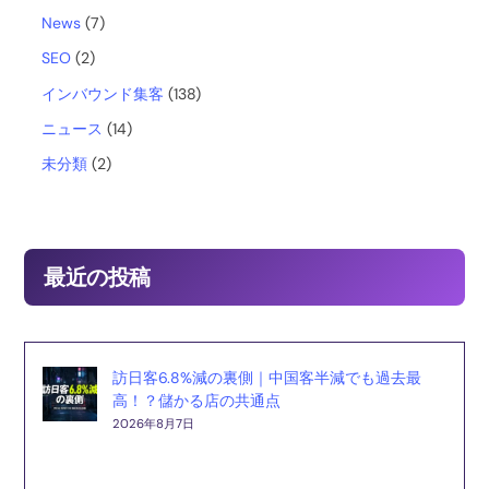
News
(7)
o
SEO
(2)
インバウンド集客
(138)
k
ニュース
(14)
未分類
(2)
最近の投稿
訪日客6.8%減の裏側｜中国客半減でも過去最
高！？儲かる店の共通点
2026年8月7日