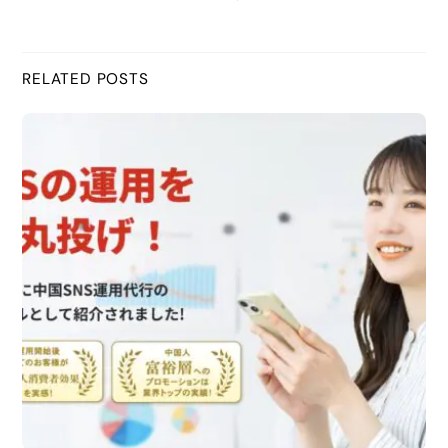
b
RELATED POSTS
o
o
k