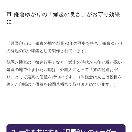
⛩️ 鎌倉ゆかりの「縁起の良さ」がお守り効果
に
「月野印」は、鎌倉の地で創業70年の歴史を持ち、鎌倉ゆかり
の縁起の良い印鑑として製作されています。
鶴岡八幡宮の「御判行事」など、武士の時代から印と縁が深い
鎌倉の地で生まれた印鑑は、外国人にとって「旅の開運お守
り」として最高の価値を持つのです。（※鎌倉はんこは役目を
終えた印鑑のご供養を鶴岡八幡宮で取りまとめています。）
2. 一生を共にする「月野印」のオーダー