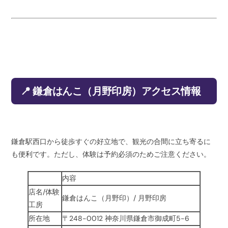
📍 鎌倉はんこ（月野印房）アクセス情報
鎌倉駅西口から徒歩すぐの好立地で、観光の合間に立ち寄るに
も便利です。ただし、体験は予約必須のためご注意ください。
内容
店名/体験
鎌倉はんこ（月野印）/ 月野印房
工房
所在地
〒248-0012 神奈川県鎌倉市御成町5-6