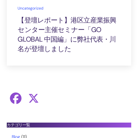
Uncategorized
【登壇レポート】港区立産業振興
センター主催セミナー「GO
GLOBAL 中国編」に弊社代表・川
名が登壇しました
F
X
a
カテゴリ一覧
c
Blog
(11)