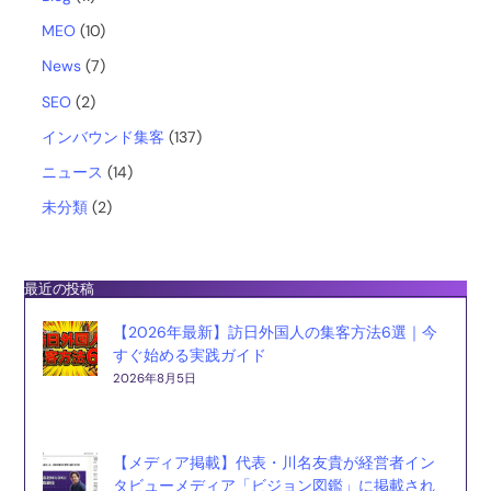
e
MEO
(10)
News
(7)
b
SEO
(2)
o
インバウンド集客
(137)
ニュース
(14)
o
未分類
(2)
k
最近の投稿
【2026年最新】訪日外国人の集客方法6選｜今
すぐ始める実践ガイド
2026年8月5日
【メディア掲載】代表・川名友貴が経営者イン
タビューメディア「ビジョン図鑑」に掲載され