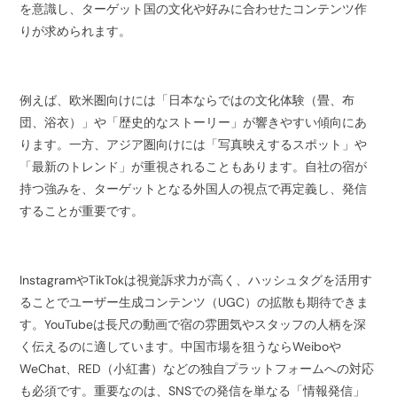
を意識し、ターゲット国の文化や好みに合わせたコンテンツ作
りが求められます。
例えば、欧米圏向けには「日本ならではの文化体験（畳、布
団、浴衣）」や「歴史的なストーリー」が響きやすい傾向にあ
ります。一方、アジア圏向けには「写真映えするスポット」や
「最新のトレンド」が重視されることもあります。自社の宿が
持つ強みを、ターゲットとなる外国人の視点で再定義し、発信
することが重要です。
InstagramやTikTokは視覚訴求力が高く、ハッシュタグを活用す
ることでユーザー生成コンテンツ（UGC）の拡散も期待できま
す。YouTubeは長尺の動画で宿の雰囲気やスタッフの人柄を深
く伝えるのに適しています。中国市場を狙うならWeiboや
WeChat、RED（小紅書）などの独自プラットフォームへの対応
も必須です。重要なのは、SNSでの発信を単なる「情報発信」