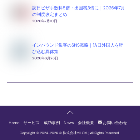
訪日ビザ手数料5倍・出国税3倍に｜2026年7月
の制度改定まとめ
2026年7月10日
インバウンド集客のSNS戦略｜訪日外国人を呼
び込む具体策
2026年6月26日
Back
To
Home
サービス
成功事例
News
会社概要
お問い合わせ
Top
Copyright © 2024-
2026 © 株式会社MILOKU, All Rights Reserved