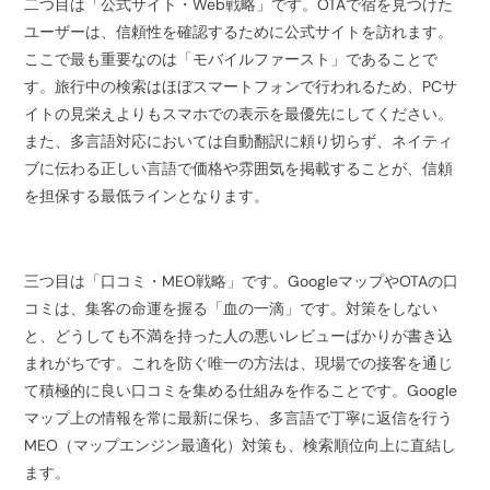
二つ目は「公式サイト・Web戦略」です。OTAで宿を見つけた
ユーザーは、信頼性を確認するために公式サイトを訪れます。
ここで最も重要なのは「モバイルファースト」であることで
す。旅行中の検索はほぼスマートフォンで行われるため、PCサ
イトの見栄えよりもスマホでの表示を最優先にしてください。
また、多言語対応においては自動翻訳に頼り切らず、ネイティ
ブに伝わる正しい言語で価格や雰囲気を掲載することが、信頼
を担保する最低ラインとなります。
三つ目は「口コミ・MEO戦略」です。GoogleマップやOTAの口
コミは、集客の命運を握る「血の一滴」です。対策をしない
と、どうしても不満を持った人の悪いレビューばかりが書き込
まれがちです。これを防ぐ唯一の方法は、現場での接客を通じ
て積極的に良い口コミを集める仕組みを作ることです。Google
マップ上の情報を常に最新に保ち、多言語で丁寧に返信を行う
MEO（マップエンジン最適化）対策も、検索順位向上に直結し
ます。