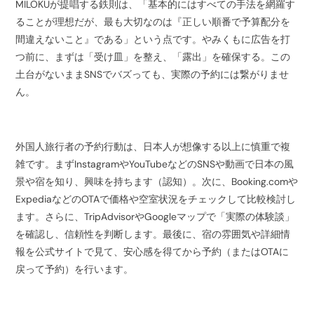
MILOKUが提唱する鉄則は、「基本的にはすべての手法を網羅す
ることが理想だが、最も大切なのは『正しい順番で予算配分を
間違えないこと』である」という点です。やみくもに広告を打
つ前に、まずは「受け皿」を整え、「露出」を確保する。この
土台がないままSNSでバズっても、実際の予約には繋がりませ
ん。
外国人旅行者の予約行動は、日本人が想像する以上に慎重で複
雑です。まずInstagramやYouTubeなどのSNSや動画で日本の風
景や宿を知り、興味を持ちます（認知）。次に、Booking.comや
ExpediaなどのOTAで価格や空室状況をチェックして比較検討し
ます。さらに、TripAdvisorやGoogleマップで「実際の体験談」
を確認し、信頼性を判断します。最後に、宿の雰囲気や詳細情
報を公式サイトで見て、安心感を得てから予約（またはOTAに
戻って予約）を行います。