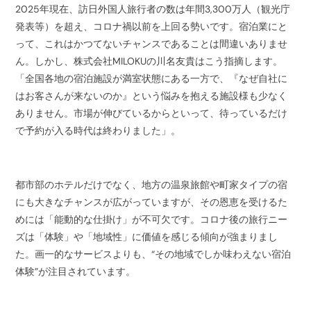
2025年現在、訪日外国人旅行者の数は年間3,300万人（観光庁
発表等）を超え、コロナ禍以前を上回る勢いです。宿泊業にと
って、これはかつてないチャンスであることは間違いありませ
ん。しかし、株式会社MILOKUの川名友貴はこう指摘します。
「全国各地の宿泊施設が満室状態にある一方で、『なぜ自社に
はお客さんが来ないのか』という悩みを抱える施設様も少なく
ありません。市場が伸びているからといって、待っているだけ
で予約が入る時代は終わりました」。
都市部のホテルだけでなく、地方の温泉旅館や町家タイプの宿
にも大きなチャンスが広がっていますが、その恩恵を受けるた
めには「能動的な仕掛け」が不可欠です。コロナ後の旅行ニー
ズは「体験」や「地域性」に価値を感じる傾向が強まりまし
た。画一的なサービスよりも、“その地域でしか味わえない宿泊
体験”が注目されています。