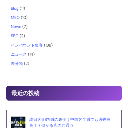
b
Blog
(11)
MEO
(10)
o
News
(7)
o
SEO
(2)
インバウンド集客
(138)
k
ニュース
(14)
未分類
(2)
最近の投稿
訪日客6.8%減の裏側｜中国客半減でも過去最
高！？儲かる店の共通点