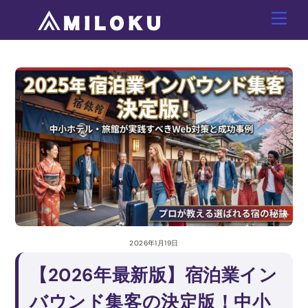
Skip
Men
to
content
2026年1月19日
【2026年最新版】宿泊業イン
バウンド集客の決定版！中小