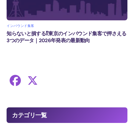
インバウンド集客
知らないと損する⁉東京のインバウンド集客で押さえる
3つのデータ｜2026年発表の最新動向
F
X
a
c
カテゴリ一覧
e