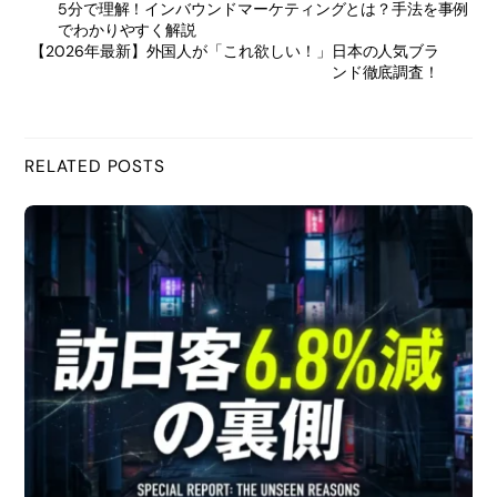
5分で理解！インバウンドマーケティングとは？手法を事例
c
でわかりやすく解説
【2026年最新】外国人が「これ欲しい！」日本の人気ブラ
e
ンド徹底調査！
b
RELATED POSTS
o
o
k